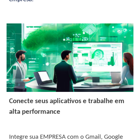
Conecte seus
a
plicativos e
t
rabalhe em
a
lta
p
erformance
Integre sua EMPRESA com o Gmail, Google